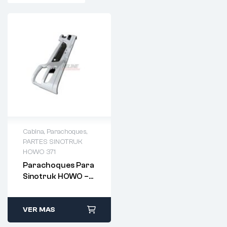
Cabina
,
Parachoques
,
PARTES SINOTRUK
HOWO 371
Parachoques Para
Sinotruk HOWO –
WG1642242101
VER MAS