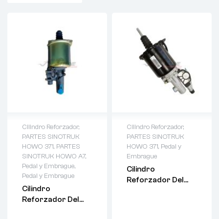
Cilindro Reforzador
,
Cilindro Reforzador
,
PARTES SINOTRUK
PARTES SINOTRUK
HOWO 371
,
PARTES
HOWO 371
,
Pedal y
SINOTRUK HOWO A7
,
Embrague
Pedal y Embrague
,
Cilindro
Pedal y Embrague
Reforzador Del
Cilindro
Embrague
Reforzador Del
Wg9725230042
Embrague –
Para Camiones