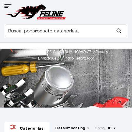
Home
/
PARTES SINOTRUK HOWO 371
/
Pedal y
Embrague
/ Cilindro Reforzador
Default sorting
Show
16
Categorías