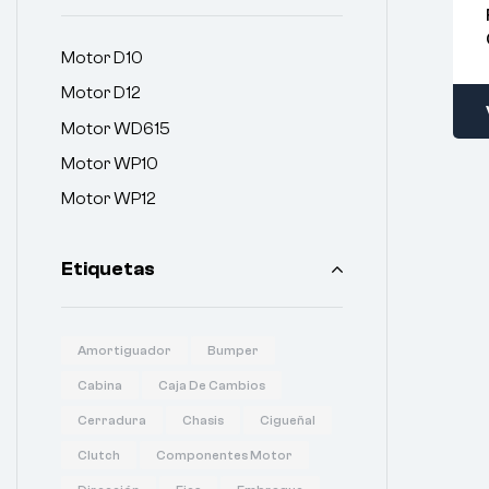
Motor D10
Motor D12
Motor WD615
Motor WP10
Motor WP12
Etiquetas
Amortiguador
Bumper
Cabina
Caja De Cambios
Cerradura
Chasis
Cigueñal
Clutch
Componentes Motor