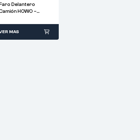
Faro Delantero
Camión HOWO –
AZ9719720001/02
VER MAS