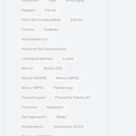
Dirección
Ejes
Embrague
Espejos
Faros
Filtro De Combustible
Filtros
Frenos
Fusibles
Guardabarros
Inyector De Combustible
Limpiaparabrisas
Luces
Motor
Motor D12
Motor WD615
Motor WP10
Motor WP12
Parabrisas
Parachoques
Piezas De Cabina A7
Pistones
Radiador
Refrigeración
Relay
Rodamiento
Shacman L3000