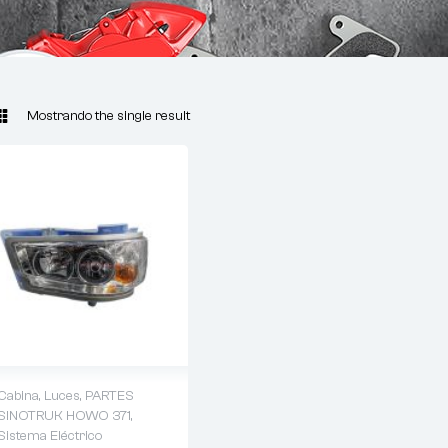
Mostrando the single result
Cabina
,
Luces
,
PARTES
SINOTRUK HOWO 371
,
Sistema Eléctrico