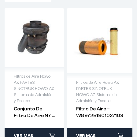
Filtros de Aire Howo
A7
,
PARTES
Filtros de Aire Howo A7
,
SINOTRUK HOWO A7
,
PARTES SINOTRUK
Sistema de Admisión
HOWO A7
,
Sistema de
y Escape
Admisión y Escape
Conjunto De
Filtro De Aire –
Filtro De Aire N7 –
WG9725190102/103
WG9925190005
VER MAS
VER MAS