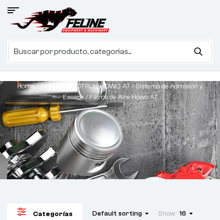
Home
/
PARTES SINOTRUK HOWO A7
/
Sistema de Admisión y
Escape
/ Filtros de Aire Howo A7
Default sorting
Show
16
Categorías