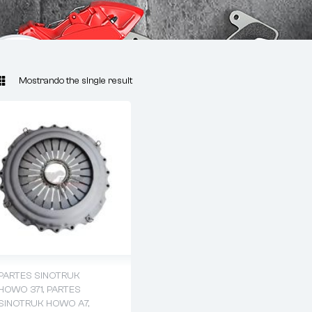
Mostrando the single result
PARTES SINOTRUK
HOWO 371
,
PARTES
SINOTRUK HOWO A7
,