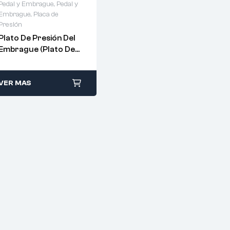
Pedal y Embrague
,
Pedal y
Embrague
,
Placa de
Presión
Plato De Presión Del
Embrague (Plato De
Clutch) –
AZ9725160100
VER MAS