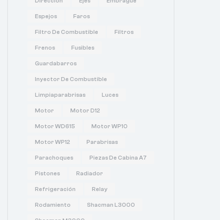
Dirección
Ejes
Embrague
Espejos
Faros
Filtro De Combustible
Filtros
Frenos
Fusibles
Guardabarros
Inyector De Combustible
Limpiaparabrisas
Luces
Motor
Motor D12
Motor WD615
Motor WP10
Motor WP12
Parabrisas
Parachoques
Piezas De Cabina A7
Pistones
Radiador
Refrigeración
Relay
Rodamiento
Shacman L3000