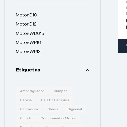
Motor D10
Motor D12
Motor WD615
Motor WP10
Motor WP12
Etiquetas
Amortiguador
Bumper
Cabina
Caja De Cambios
Cerradura
Chasis
Cigueñal
Clutch
Componentes Motor