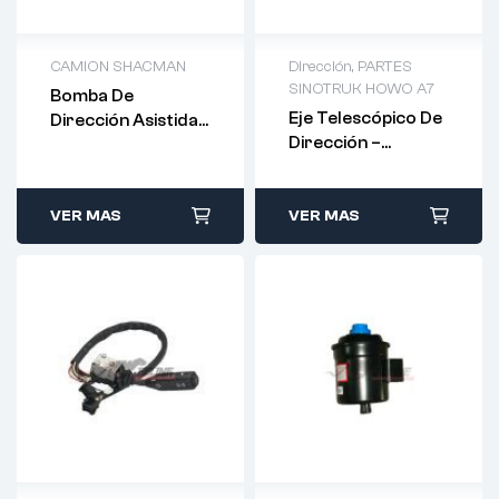
CAMION SHACMAN
Dirección
,
PARTES
SINOTRUK HOWO A7
Bomba De
Eje Telescópico De
Dirección Asistida
Dirección –
– DZ97189470117
AZ9925470077
VER MAS
VER MAS