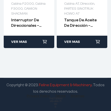
Cabina F2000
,
Cabina
Cabina A7
,
Dirección
,
F3000
,
CAMION
PARTES SINOTRUK
SHACMAN
HOWO A7
Interruptor De
Tanque De Aceite
Direccionales –
De Dirección –
81.25509.0124
WG9925470033
VER MAS
VER MAS
Copyright © 2023
Feline Equipment & Machinery
. Todos
los derechos reservados.
Privacy Policy
Terms
Sitemap
71427321893
419-488-71
961
8