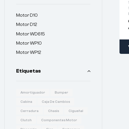
Motor D10
Motor D12
Motor WD615
Motor WP10
Motor WP12
Etiquetas
Amortiguador
Bumper
Cabina
Caja De Cambios
Cerradura
Chasis
Cigueñal
Clutch
Componentes Motor