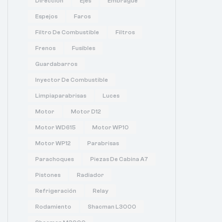
Dirección
Ejes
Embrague
Espejos
Faros
Filtro De Combustible
Filtros
Frenos
Fusibles
Guardabarros
Inyector De Combustible
Limpiaparabrisas
Luces
Motor
Motor D12
Motor WD615
Motor WP10
Motor WP12
Parabrisas
Parachoques
Piezas De Cabina A7
Pistones
Radiador
Refrigeración
Relay
Rodamiento
Shacman L3000