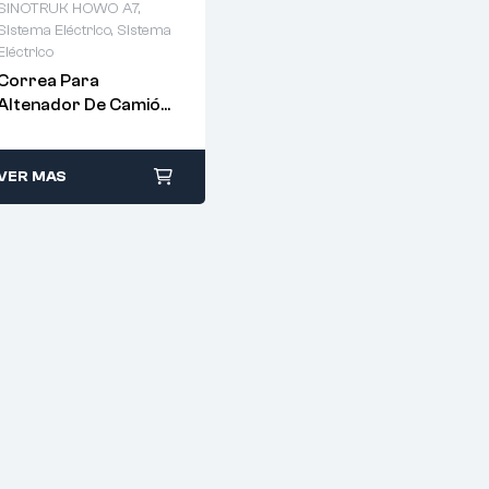
SINOTRUK HOWO A7
,
Sistema Eléctrico
,
Sistema
Eléctrico
Correa Para
Altenador De Camión
– VG1500090066
VER MAS