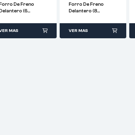
Forro De Freno
Forro De Freno
Delantero (6
Delantero (8
Orificios) –
Orificios) –
WG9100440027
WG9100440029
VER MAS
VER MAS