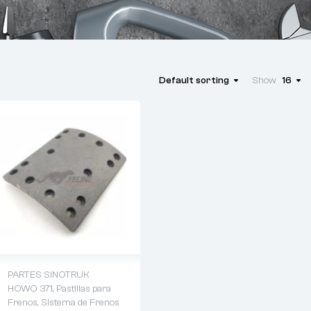
Default sorting
Show
16
PARTES SINOTRUK
HOWO 371
,
Pastillas para
Frenos
,
Sistema de Frenos