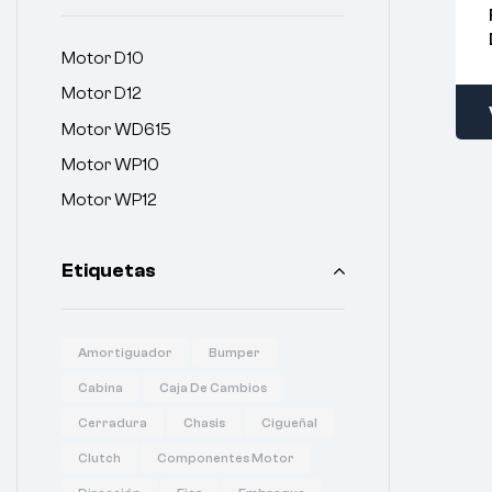
Motor D10
Motor D12
Motor WD615
Motor WP10
Motor WP12
Etiquetas
Amortiguador
Bumper
Cabina
Caja De Cambios
Cerradura
Chasis
Cigueñal
Clutch
Componentes Motor