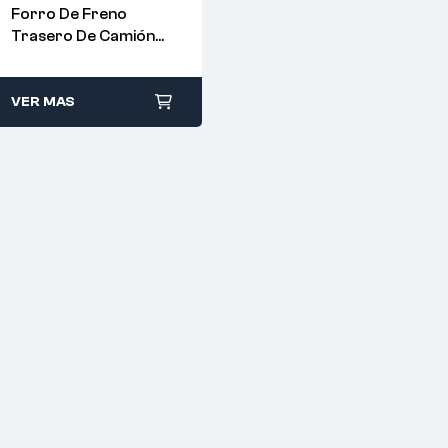
Forro De Freno
Trasero De Camión
SINOTRUK HOWO –
WG9231342068
VER MAS