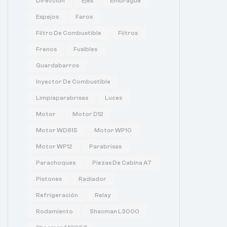
Dirección
Ejes
Embrague
Espejos
Faros
Filtro De Combustible
Filtros
Frenos
Fusibles
Guardabarros
Inyector De Combustible
Limpiaparabrisas
Luces
Motor
Motor D12
Motor WD615
Motor WP10
Motor WP12
Parabrisas
Parachoques
Piezas De Cabina A7
Pistones
Radiador
Refrigeración
Relay
Rodamiento
Shacman L3000