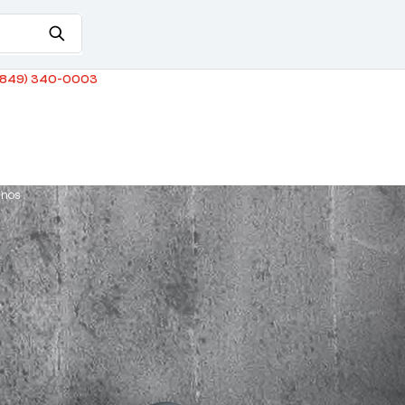
849) 340-0003
enos