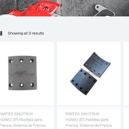
Showing all 3 results
PARTES SINOTRUK
PARTES SINOTRUK
HOWO 371
,
Pastillas para
HOWO 371
,
Pastillas para
Frenos
,
Sistema de Frenos
Frenos
,
Sistema de Frenos