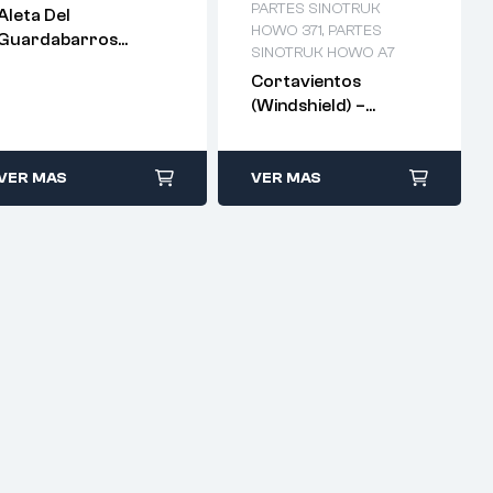
PARTES SINOTRUK
Aleta Del
HOWO 371
,
PARTES
Guardabarros
SINOTRUK HOWO A7
Delantero Izquierdo
Cortavientos
– WG1642230107
(Windshield) –
WG1642111013 /14
VER MAS
VER MAS