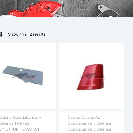
Showing all 2 results
Cabina
,
Guardabarros y
Cabina
,
Cabina A7
,
Defensa
,
PARTES
Guardabarros y Defensa
,
SINOTRUK HOWO 371
Guardabarros y Defensa
,