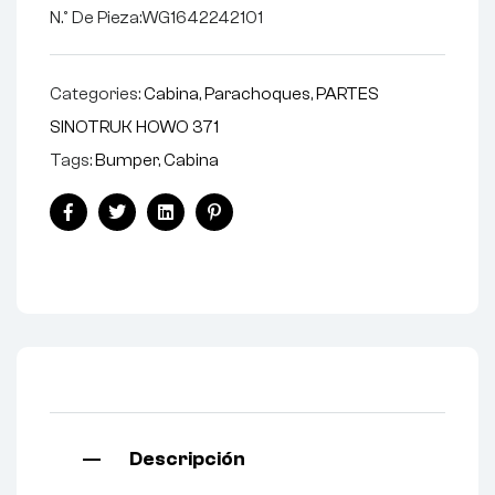
N.º De Pieza:WG1642242101
Categories:
Cabina
,
Parachoques
,
PARTES
SINOTRUK HOWO 371
Tags:
Bumper
,
Cabina
Facebook
Twitter
Linkedin
Pinterest
Descripción