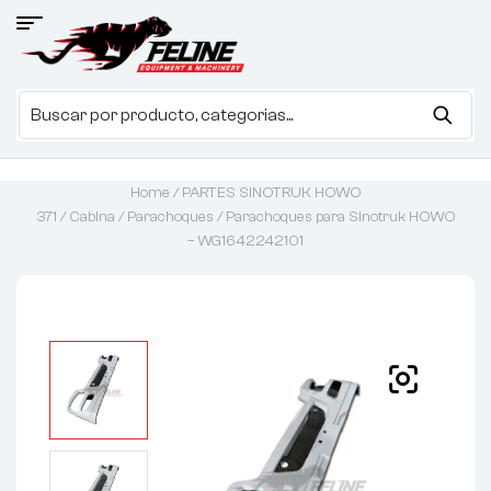
Home
/
PARTES SINOTRUK HOWO
371
/
Cabina
/
Parachoques
/ Parachoques para Sinotruk HOWO
– WG1642242101