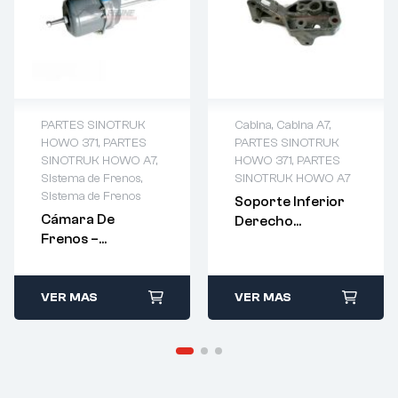
PARTES SINOTRUK
Cabina
,
Cabina A7
,
HOWO 371
,
PARTES
PARTES SINOTRUK
SINOTRUK HOWO A7
,
HOWO 371
,
PARTES
Sistema de Frenos
,
SINOTRUK HOWO A7
Sistema de Frenos
Soporte Inferior
Cámara De
Derecho
Frenos –
Suspensión
WG9000360600
Trasera –
AZ1664440012
VER MAS
VER MAS