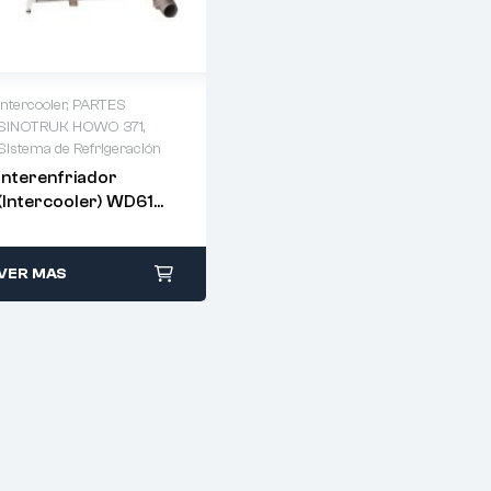
Intercooler
,
PARTES
SINOTRUK HOWO 371
,
Sistema de Refrigeración
Interenfriador
(Intercooler) WD615
– WG9719530280
VER MAS