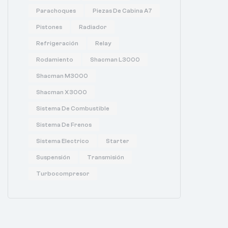
Parachoques
Piezas De Cabina A7
Pistones
Radiador
Refrigeración
Relay
Rodamiento
Shacman L3000
Shacman M3000
Shacman X3000
Sistema De Combustible
Sistema De Frenos
Sistema Electrico
Starter
Suspensión
Transmisión
Turbocompresor