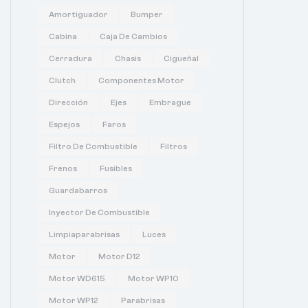
Amortiguador
Bumper
Cabina
Caja De Cambios
Cerradura
Chasis
Cigueñal
Clutch
Componentes Motor
Dirección
Ejes
Embrague
Espejos
Faros
Filtro De Combustible
Filtros
Frenos
Fusibles
Guardabarros
Inyector De Combustible
Limpiaparabrisas
Luces
Motor
Motor D12
Motor WD615
Motor WP10
Motor WP12
Parabrisas