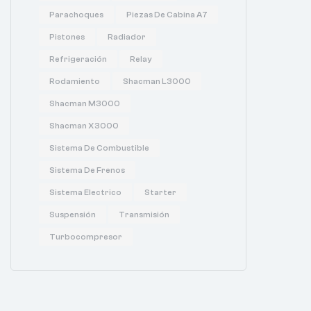
Parachoques
Piezas De Cabina A7
Pistones
Radiador
Refrigeración
Relay
Rodamiento
Shacman L3000
Shacman M3000
Shacman X3000
Sistema De Combustible
Sistema De Frenos
Sistema Electrico
Starter
Suspensión
Transmisión
Turbocompresor