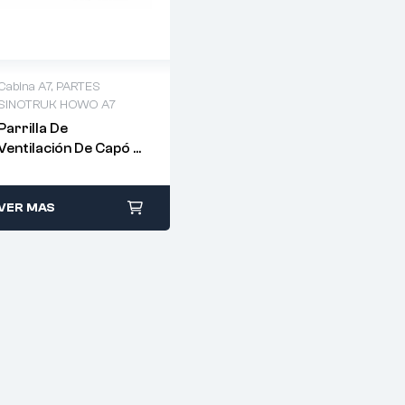
Cabina A7
,
PARTES
SINOTRUK HOWO A7
Parrilla De
Ventilación De Capó –
AZ1664870109
VER MAS