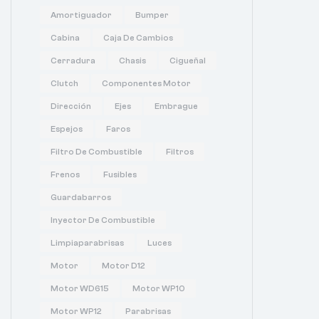
Amortiguador
Bumper
Cabina
Caja De Cambios
Cerradura
Chasis
Cigueñal
Clutch
Componentes Motor
Dirección
Ejes
Embrague
Espejos
Faros
Filtro De Combustible
Filtros
Frenos
Fusibles
Guardabarros
Inyector De Combustible
Limpiaparabrisas
Luces
Motor
Motor D12
Motor WD615
Motor WP10
Motor WP12
Parabrisas