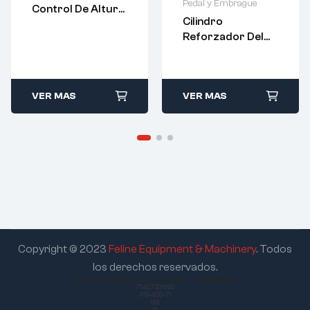
Pedal y Embrague
Control De Altura
Cilindro
Del Airbag –
Reforzador Del
WG1642440051
Embrague –
WG9725230041
VER MAS
VER MAS
Copyright © 2023
Feline Equipment & Machinery
. Todos
los derechos reservados.
Privacy Policy
Terms
Sitemap
71427321893
419-488-71
961