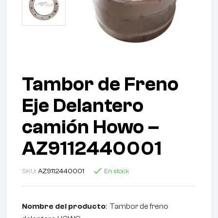
Tambor de Freno
Eje Delantero
camión Howo –
AZ9112440001
SKU:
AZ9112440001
En stock
Nombre del producto
: Tambor de freno