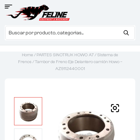
Home
/
PARTES SINOTRUK HOWO A7
/
Sistema de
Frenos
/ Tambor de Freno Eje Delantero camión Howo –
AZ9112440001