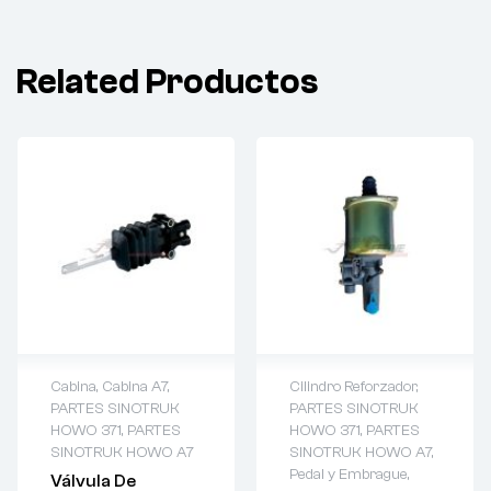
Related Productos
Cabina
,
Cabina A7
,
Cilindro Reforzador
,
PARTES SINOTRUK
PARTES SINOTRUK
HOWO 371
,
PARTES
HOWO 371
,
PARTES
SINOTRUK HOWO A7
SINOTRUK HOWO A7
,
Pedal y Embrague
,
Válvula De