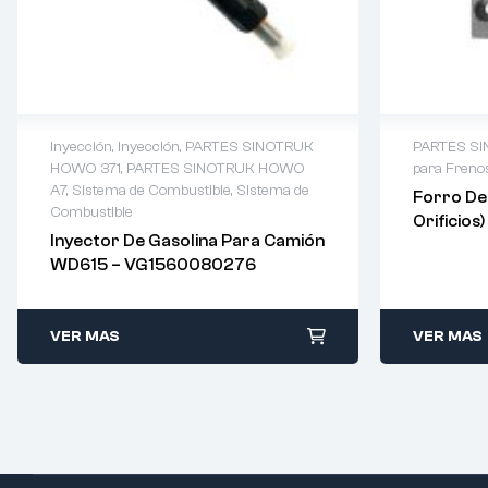
Inyección
,
Inyección
,
PARTES SINOTRUK
PARTES S
HOWO 371
,
PARTES SINOTRUK HOWO
para Freno
A7
,
Sistema de Combustible
,
Sistema de
Forro De
Combustible
Orificio
Inyector De Gasolina Para Camión
WD615 – VG1560080276
VER MAS
VER MAS