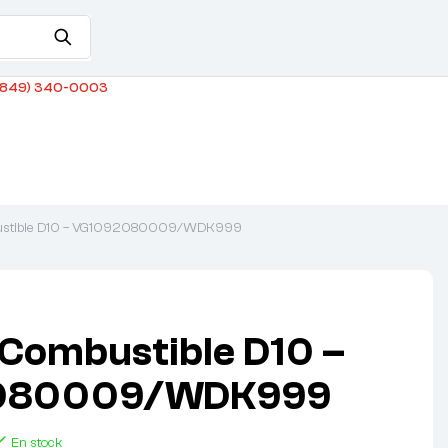
849) 340-0003
mbustible D10 – VG1092080009/WDK999
e Combustible D10 –
080009/WDK999
En stock