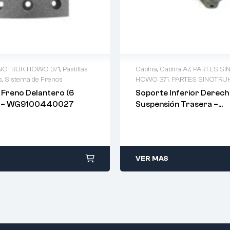
INOTRUK HOWO 371
,
Pastillas
Cabina
,
Cabina A7
,
PARTES SI
s
,
Sistema de Frenos
HOWO 371
,
PARTES SINOTRU
 Freno Delantero (6
Soporte Inferior Derec
s) – WG9100440027
Suspensión Trasera –
AZ1664440012
VER MAS