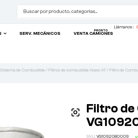
Llámanos :
(
PRONTO
S
SERV. MECÁNICOS
VENTA CAMIONES
Sistema de Combustible
/
Filtros de combustible Howo A7
/ Filtro de Co
Filtro d
VG1092
SKU:
VG1092080009