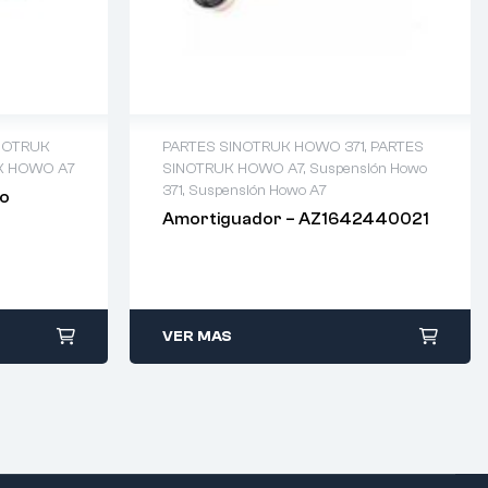
NOTRUK
PARTES SINOTRUK HOWO 371
,
PARTES
K HOWO A7
SINOTRUK HOWO A7
,
Suspensión Howo
371
,
Suspensión Howo A7
ho
Amortiguador – AZ1642440021
VER MAS