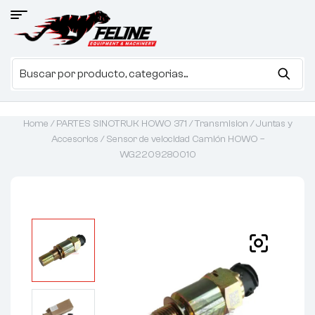
Home
/
PARTES SINOTRUK HOWO 371
/
Transmision
/
Juntas y
Accesorios
/ Sensor de velocidad Camión HOWO –
WG2209280010