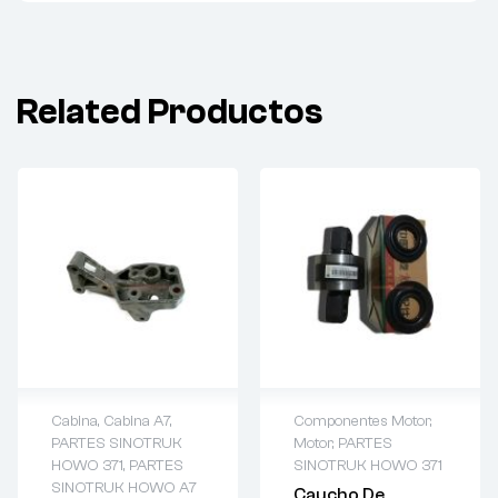
Related Productos
Cabina
,
Cabina A7
,
Componentes Motor
,
PARTES SINOTRUK
Motor
,
PARTES
HOWO 371
,
PARTES
SINOTRUK HOWO 371
SINOTRUK HOWO A7
Caucho De