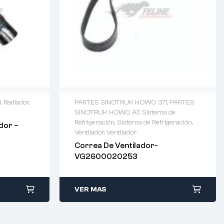
1
,
Radiador
,
PARTES SINOTRUK HOWO 371
,
PARTES
SINOTRUK HOWO A7
,
Sistema de
Refrigeración
,
Sistema de Refrigeración
,
dor –
Ventilador
,
Ventilador
Correa De Ventilador-
VG2600020253
VER MAS