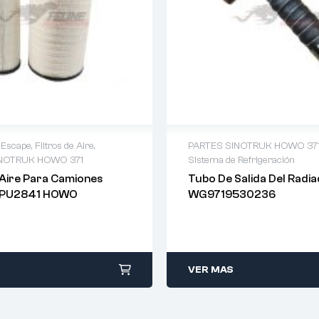
 Escape
,
Filtros de Aire
,
PARTES SINOTRUK HOWO 37
INOTRUK HOWO 371
Sistema de Refrigeración
 Aire Para Camiones
Tubo De Salida Del Radia
​​PU2841 HOWO
WG9719530236
VER MAS