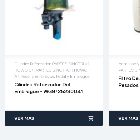
Cilindro Reforzador
,
PARTES SINOTRUK
Admisión y
HOWO 371
,
PARTES SINOTRUK HOWO
PARTES S
A7
,
Pedal y Embrague
,
Pedal y Embrague
Filtro De
Cilindro Reforzador Del
Pesados 
Embrague – WG9725230041
VER MAS
VER MAS