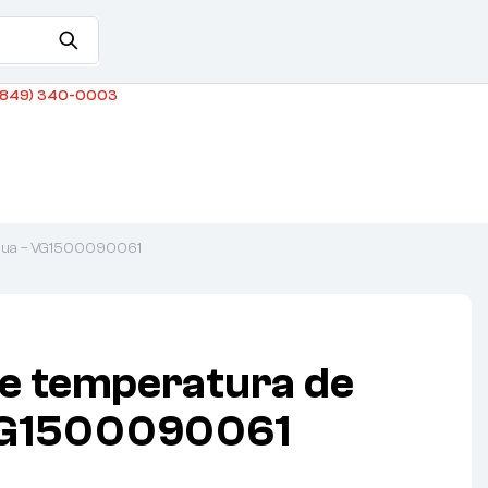
849) 340-0003
 agua – VG1500090061
e temperatura de
VG1500090061