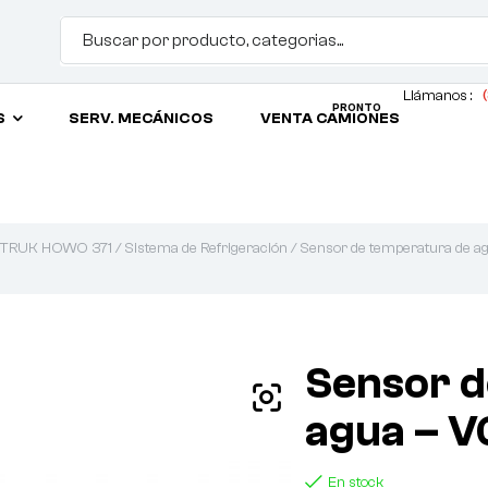
Llámanos :
(
PRONTO
S
SERV. MECÁNICOS
VENTA CAMIONES
OTRUK HOWO 371
/
Sistema de Refrigeración
/ Sensor de temperatura de
Sensor d
agua – 
En stock