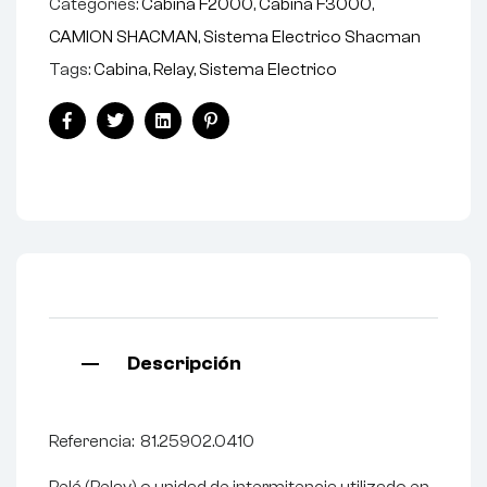
Categories:
Cabina F2000
,
Cabina F3000
,
CAMION SHACMAN
,
Sistema Electrico Shacman
Tags:
Cabina
,
Relay
,
Sistema Electrico
Facebook
Twitter
Linkedin
Pinterest
Descripción
Referencia: 81.25902.0410