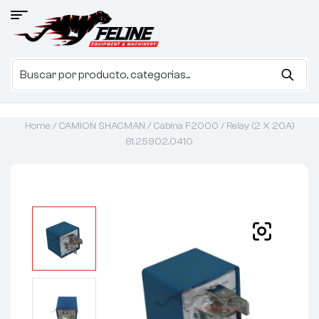
Home
/
CAMION SHACMAN
/
Cabina F2000
/ Relay (2 X 20A)
81.25902.0410