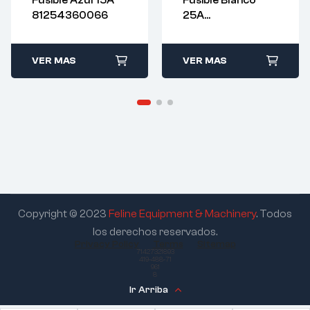
Fusible Azul 15A
Fusible Blanco
81254360066
25A
81254360068
VER MAS
VER MAS
Copyright © 2023
Feline Equipment & Machinery
. Todos
los derechos reservados.
Privacy Policy
Terms
Sitemap
71427321893
419-488-71
961
8
Ir Arriba