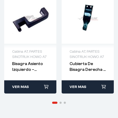
Cabina A7
,
PARTES
Cabina A7
,
PARTES
SINOTRUK HOWO A7
SINOTRUK HOWO A7
Bisagra Asiento
Cubierta De
Izquierdo –
Bisagra Derecha –
WG1664110031
AZ1664110022
VER MAS
VER MAS