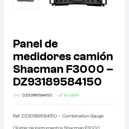
Panel de
medidores camión
Shacman F3000 –
DZ93189584150
SKU:
DZ93189584150
En stock
Ref: DZ93189584150 – Combination Gauge
Clúster de instrumentos Shacman F3000