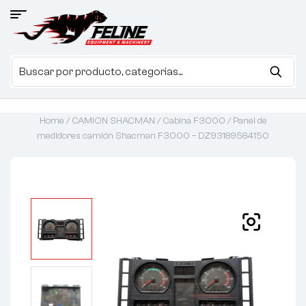
Home
/
CAMION SHACMAN
/
Cabina F3000
/ Panel de
medidores camión Shacman F3000 – DZ93189584150