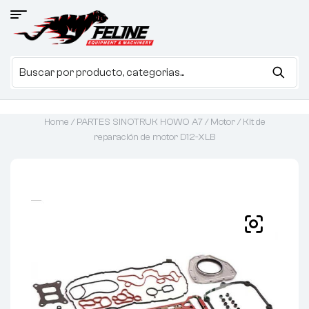
Home
/
PARTES SINOTRUK HOWO A7
/
Motor
/ Kit de
reparación de motor D12-XLB