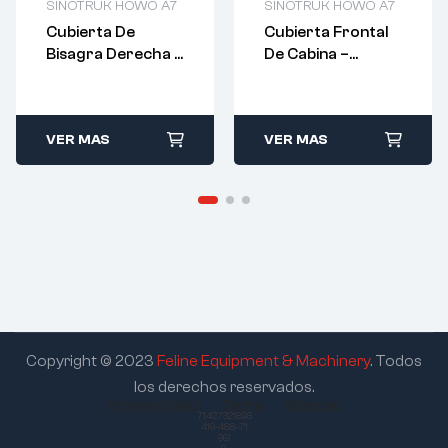
SINOTRUK HOWO A7
SINOTRUK HOWO A7
Cubierta De
Cubierta Frontal
Bisagra Derecha –
De Cabina –
AZ1664110022
WG1664110011
VER MAS
VER MAS
Copyright © 2023
Feline Equipment & Machinery
. Todos
los derechos reservados.
Privacy Policy
Terms
Sitemap
71427321893
419-488-71
961