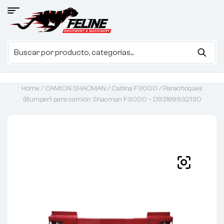
Home
/
CAMION SHACMAN
/
Cabina F3000
/ Parachoques
(Bumper) para camión Shacman F3000 – D93189932130