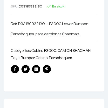
SKU:
D93189932130
En stock
Ref: D93189932130 – F3000 Lower Bumper
Parachoques para camiones Shacman.
Categories:
Cabina F3000
,
CAMION SHACMAN
Tags:
Bumper
,
Cabina
,
Parachoques
Facebook
Twitter
Linkedin
Pinterest