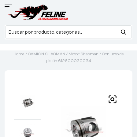
Home
/
CAMION SHACMAN
/
Motor Shacman
/ Conjunto de
pistón 612600030034