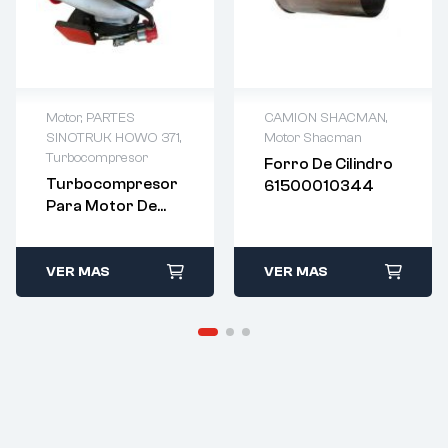
Motor
,
PARTES
CAMION SHACMAN
,
SINOTRUK HOWO 371
,
Motor Shacman
Turbocompresor
Forro De Cilindro
Turbocompresor
61500010344
Para Motor De
Camión –
VG1560118229
VER MAS
VER MAS