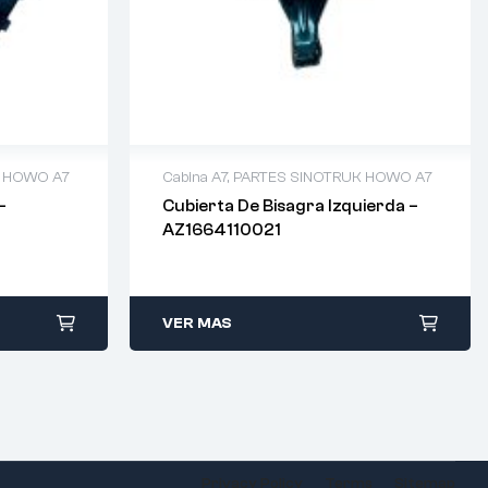
K HOWO A7
Cabina A7
,
PARTES SINOTRUK HOWO A7
–
Cubierta De Bisagra Izquierda –
AZ1664110021
VER MAS
Privacy Policy
Terms
Sitemap