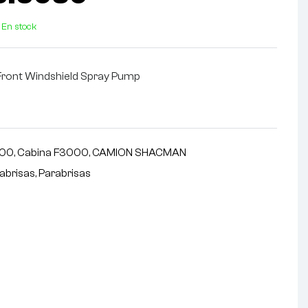
En stock
Front Windshield Spray Pump
s
000
,
Cabina F3000
,
CAMION SHACMAN
abrisas
,
Parabrisas
nterest