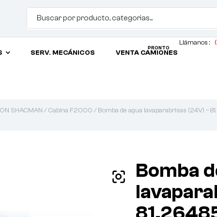
Llámanos :
(
PRONTO
S
SERV. MECÁNICOS
VENTA CAMIONES
ION SHACMAN
/
Cabina F2000
/ Bomba de agua lavaparabrisas (24V) – 
Bomba d
lavapara
81.2648