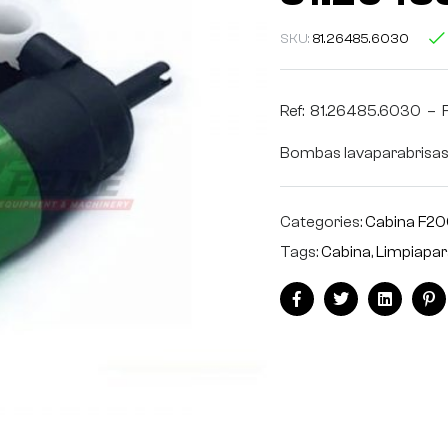
SKU:
81.26485.6030
Ref: 81.26485.6030 – 
Bombas lavaparabrisa
Categories:
Cabina F2
Tags:
Cabina
,
Limpiapar
Facebook
Twitter
Linkedin
Pi