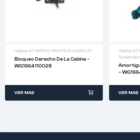
Cabina A7
,
PARTES SINOTRUK HOWO A7
Cabina A7
,
Suspensió
Bloqueo Derecho De La Cabina –
Amortigu
WG1664110028
– WG166
VER MAS
VER MAS