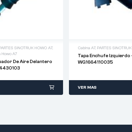
PARTES SINOTRUK HOWO A7
,
Cabina A7
,
PARTES SINOTRU
n Howo A7
Tapa Enchufe Izquierdo 
ador De Aire Delantero
WG1664110035
4430103
VER MAS