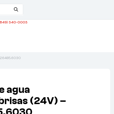
849) 340-0003
81.26485.6030
e agua
brisas (24V) –
5.6030